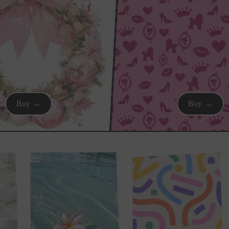
Buy →
Buy →