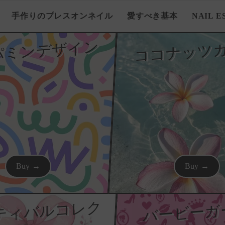
手作りのプレスオンネイル
愛すべき基本
NAIL E
パミンデザイン
ココナッツ
Buy →
Buy →
フ
ェ
ス
テ
ィ
バ
ル
コ
レ
ク
シ
ョ
バービーガ