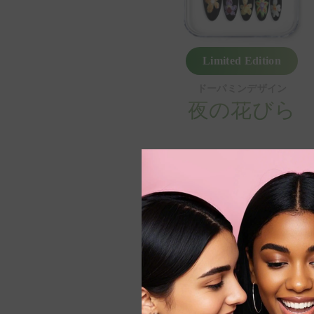
Limited Edition
ドーパミンデザイン
夜の花びら
$78.00
Community Designs
Vote on design ideas for us to bring 
View All →