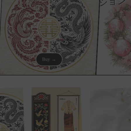
ン
Buy →