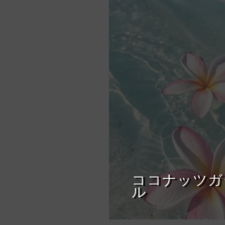
Icey
480
ココナッツガ
ル