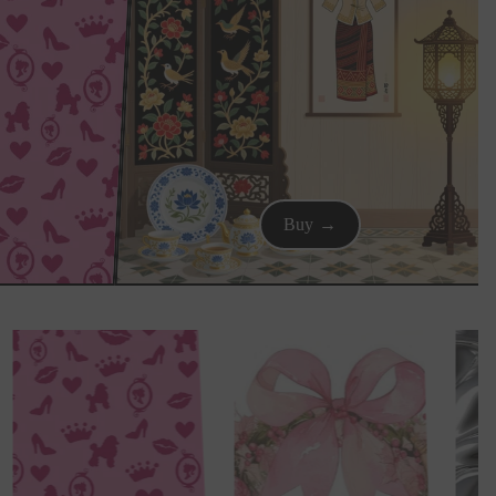
Buy →