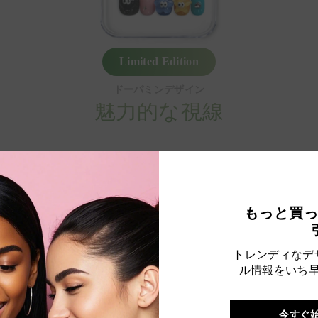
Limited Edition
ドーパミンデザイン
魅力的な視線
$68.00
もっと買
to life as NailLover from artists in our community!
トレンディなデ
ル情報をいち
今すぐ