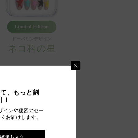
Limited Edition
ドーパミンデザイン
ネコ科の星
$58.00
って、もっと割
引！
ザインや秘密のセー
早くお届けします。
始めましょう