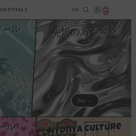
SSENTIALS
検索
0
0
ア
イ
テ
ガール
光沢のある金属
ム
Buy →
Nyonya Culture
ール