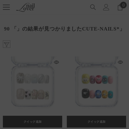
コンテンツにスキップ
0
0
ア
イ
テ
90 「」の結果が見つかりましたCUTE-NAILS*」
ム
クイック追加
クイック追加