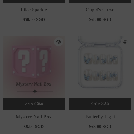
Lilac Sparkle
Cupid's Curve
$58.00 SGD
$68.00 SGD
クイック追加
クイック追加
Mystery Nail Box
Butterfly Light
$9.90 SGD
$68.00 SGD