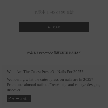
表示中
1
-
45
の 90 合計
もっと見る
がある 8 のページと記事CUTE-NAILS*'
What Are The Cutest Press-On Nails For 2025?
Wondering what the cutest press-on nails are in 2025?
From cute almond nails to French tips and cat eye designs,
discover...
ビュー article