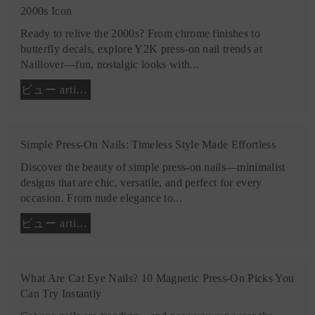
2000s Icon
Ready to relive the 2000s? From chrome finishes to
butterfly decals, explore Y2K press-on nail trends at
Naillover—fun, nostalgic looks with...
ビュー article
Simple Press-On Nails: Timeless Style Made Effortless
Discover the beauty of simple press-on nails—minimalist
designs that are chic, versatile, and perfect for every
occasion. From nude elegance to...
ビュー article
What Are Cat Eye Nails? 10 Magnetic Press-On Picks You
Can Try Instantly