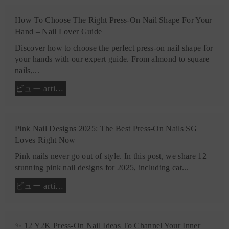
How To Choose The Right Press-On Nail Shape For Your
Hand – Nail Lover Guide
Discover how to choose the perfect press-on nail shape for
your hands with our expert guide. From almond to square
nails,...
ビュー article
Pink Nail Designs 2025: The Best Press-On Nails SG
Loves Right Now
Pink nails never go out of style. In this post, we share 12
stunning pink nail designs for 2025, including cat...
ビュー article
✨ 12 Y2K Press-On Nail Ideas To Channel Your Inner