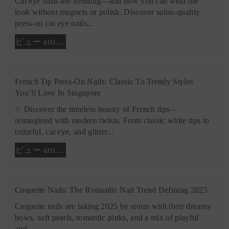
Cat eye nails are trending—and now you can wear the
look without magnets or polish. Discover salon-quality
press-on cat eye nails...
ビュー article
French Tip Press-On Nails: Classic To Trendy Styles
You’ll Love In Singapore
✨ Discover the timeless beauty of French tips—
reimagined with modern twists. From classic white tips to
colorful, cat eye, and glitter...
ビュー article
Coquette Nails: The Romantic Nail Trend Defining 2025
Coquette nails are taking 2025 by storm with their dreamy
bows, soft pearls, romantic pinks, and a mix of playful
and...