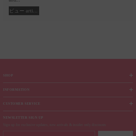
ビュー article
SHOP
INFORMATION
CUSTOMER SERVICE
NEWSLETTER SIGN UP
Sign up for exclusive updates, new arrivals & insider only discounts