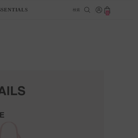
SSENTIALS
検索
0
0
ア
イ
テ
ム