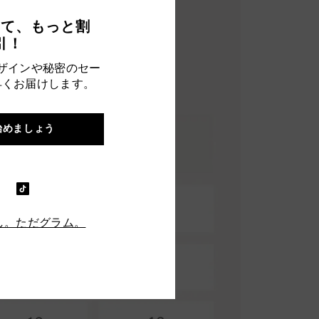
って、もっと割
引！
ザインや秘密のセー
早くお届けします。
始めましょう
し。ただグラム。