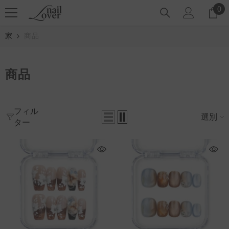
コンテンツにスキップ
0
0
ア
イ
家
商品
テ
ム
商品
フィル
選別
ター